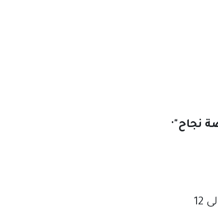
ة
نجاح
"·
لى
12