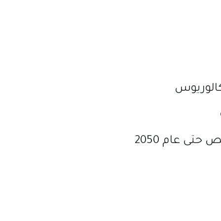
كالوريوس
صص حتى عام
2050