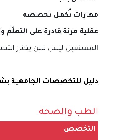
مهارات
تُكمل
تخصصه
عقلية
مرنة
قادرة
على
التعلّم
وا
المستقبل ليس لمن يختار ال
دليل للتخصصات الجامعية بش
الطب والصحة
التخصص