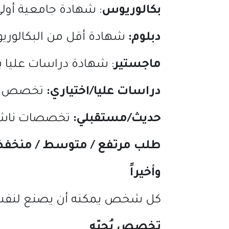
بكالوريوس
:
شهادة جامعية أولى
دبلوم
:
شهادة أقل من البكالوريو
ماجستير
:
شهادة دراسات عليا بع
دراسات
عليا
/
اختياري
:
تخصص يُد
حديث
/
مستقبلي
:
تخصصات ناشئة 
طلب
مرتفع
/
متوسط
/
منخف
وأخيراً
كل شخص يمكنه أن يصنع لنفسه م
تخصص
يُحبّه