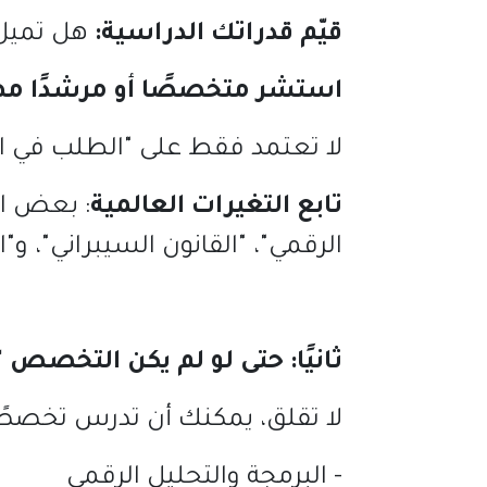
قيّم قدراتك الدراسية
:
هل تميل إ
استشر متخصصًا أو مرشدًا مهن
لا تعتمد فقط على
"
الطلب في 
تابع التغيرات العالمية
:
بعض ال
الرقمي
"
،
"
القانون السيبراني
"
، و
"
ا
ثانيًا
:
حتى
لو
لم
يكن
التخصص
"
لا تقلق، يمكنك أن تدرس تخصصً
- البرمجة والتحليل الرقمي